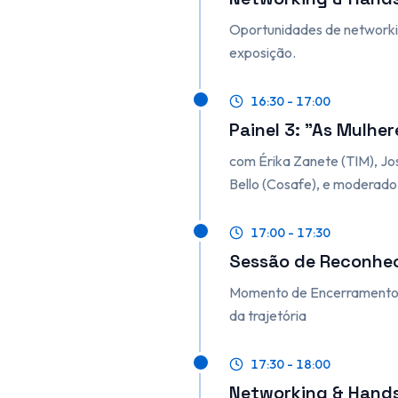
Oportunidades de networkin
exposição.
16:30 - 17:00
Painel 3: "As Mulhe
com Érika Zanete (TIM), Jos
Bello (Cosafe), e moderado
17:00 - 17:30
Sessão de Reconhec
Momento de Encerramento d
da trajetória
17:30 - 18:00
Networking & Hand