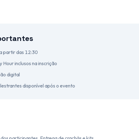
portantes
 partir das 12:30
Hour inclusos na inscrição
ão digital
alestrantes disponível após o evento
 dos participantes. Entrega de crachás e kits.