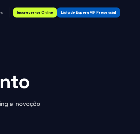
es
Inscrever-se Online
Lista de Espera VIP Presencial
nto
ing e inovação